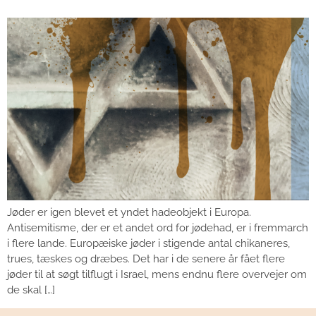
Jøder er igen blevet et yndet hadeobjekt i Europa.
Antisemitisme, der er et andet ord for jødehad, er i fremmarch
i flere lande. Europæiske jøder i stigende antal chikaneres,
trues, tæskes og dræbes. Det har i de senere år fået flere
jøder til at søgt tilflugt i Israel, mens endnu flere overvejer om
de skal […]