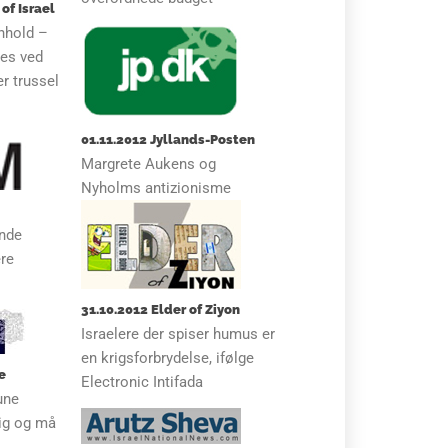
of Israel
nhold –
res ved
r trussel
01.11.2012 Jyllands-Posten
Margrete Aukens og
Nyholms antizionisme
nde
ere
n
31.10.2012 Elder of Ziyon
Israelere der spiser humus er
en krigsforbrydelse, ifølge
e
Electronic Intifada
une
lig og må