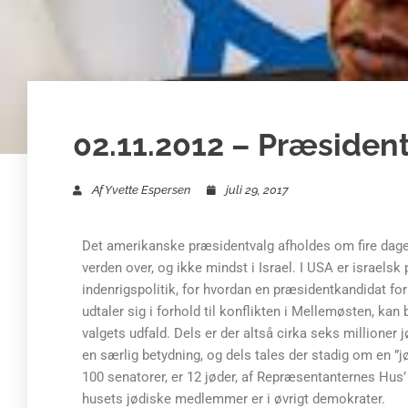
02.11.2012 – Præsident
Af
Yvette Espersen
juli 29, 2017
Det amerikanske præsidentvalg afholdes om fire dage
verden over, og ikke mindst i Israel. I USA er israels
indenrigspolitik, for hvordan en præsidentkandidat forh
udtaler sig i forhold til konflikten i Mellemøsten, kan
valgets udfald. Dels er der altså cirka seks millioner 
en særlig betydning, og dels tales der stadig om en ”
100 senatorer, er 12 jøder, af Repræsentanternes Hus
husets jødiske medlemmer er i øvrigt demokrater.