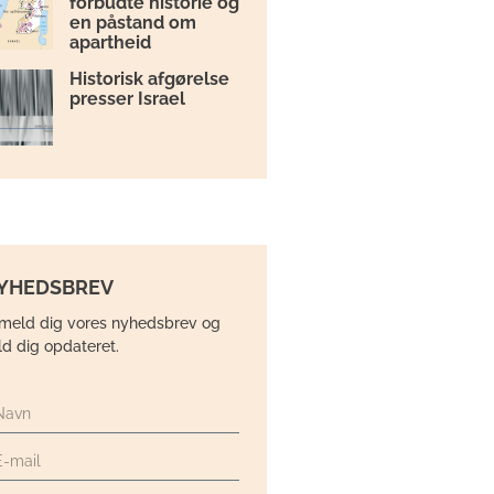
forbudte historie og
en påstand om
apartheid
Historisk afgørelse
presser Israel
YHEDSBREV
lmeld dig vores nyhedsbrev og
ld dig opdateret.