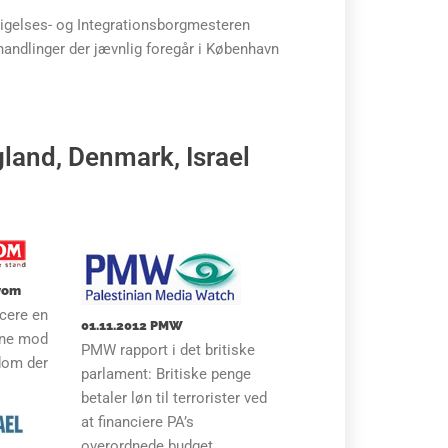
ftigelses- og Integrationsborgmesteren
 handlinger der jævnlig foregår i København
land, Denmark, Israel
ayom
cere en
01.11.2012 PMW
ne mod
PMW rapport i det britiske
dom der
parlament: Britiske penge
betaler løn til terrorister ved
at financiere PA’s
overordnede budget