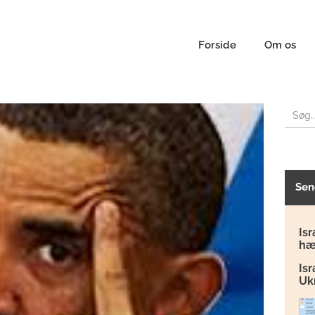
Forside
Om os
Sen
Isr
hæ
Is
Uk