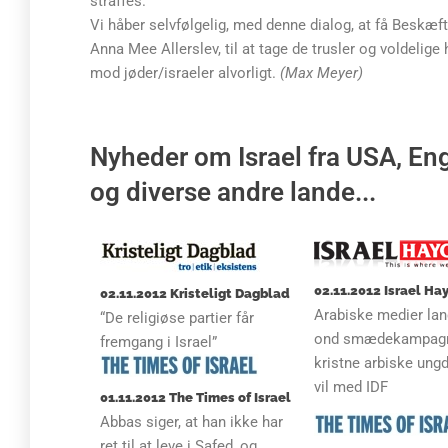
straffes.
Vi håber selvfølgelig, med denne dialog, at få Beskæ
Anna Mee Allerslev, til at tage de trusler og voldelige
mod jøder/israeler alvorligt.
(Max Meyer)
Nyheder om Israel fra USA, Eng
og diverse andre lande...
02.11.2012 Israel H
02.11.2012 Kristeligt Dagblad
Arabiske medier lan
“De religiøse partier får
ond smædekampag
fremgang i Israel”
kristne arbiske ung
vil med IDF
01.11.2012 The Times of Israel
Abbas siger, at han ikke har
ret til at leve i Safed, og