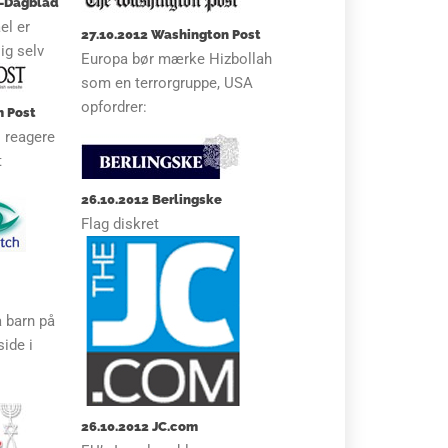
t-Dagblad
el er
27.10.2012 Washington Post
sig selv
Europa bør mærke Hizbollah
som en terrorgruppe, USA
opfordrer:
m Post
l reagere
t
26.10.2012 Berlingske
Flag diskret
 barn på
ide i
26.10.2012 JC.com