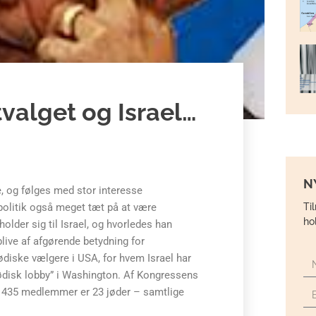
valget og Israel…
N
, og følges med stor interesse
Ti
k politik også meget tæt på at være
ho
older sig til Israel, og hvorledes han
 blive af afgørende betydning for
jødiske vælgere i USA, for hvem Israel har
jødisk lobby” i Washington. Af Kongressens
’ 435 medlemmer er 23 jøder – samtlige