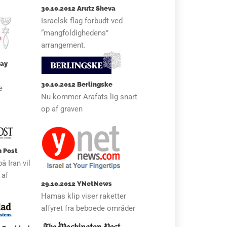
30.10.2012 Arutz Sheva
Israelsk flag forbudt ved
“mangfoldighedens”
arrangement.
day
l
30.10.2012 Berlingske
e
Nu kommer Arafats lig snart
op af graven
m Post
å Iran vil
 af
29.10.2012 YNetNews
Hamas klip viser raketter
affyret fra beboede områder