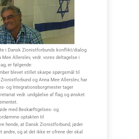
tte i Dansk Zionistforbunds konflikt/dialog
ee Allerslev, vedr. vores deltagelse i
ag, er følgende:
ber blevet stillet skarpe spørgsmål til
Zionistforbund og Anna Mee Allerslev, har
es- og Integrationsborgmester tager
retariat vedr. undgåelse af flag og ønsket
gementet.
møde med Beskæftigelses- og
 fordømme optakten til
e hende, at Dansk Zionistforbund, jøder
t andre, og at det ikke er ofrene der skal