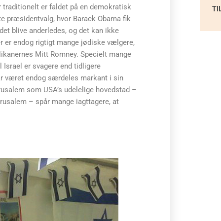
traditionelt er faldet på en demokratisk
TI
te præsidentvalg, hvor Barack Obama fik
det blive anderledes, og det kan ikke
er er endog rigtigt mange jødiske vælgere,
ublikanernes Mitt Romney. Specielt mange
Israel er svagere end tidligere
r været endog særdeles markant i sin
Jerusalem som USA’s udelelige hovedstad –
Jerusalem – spår mange iagttagere, at