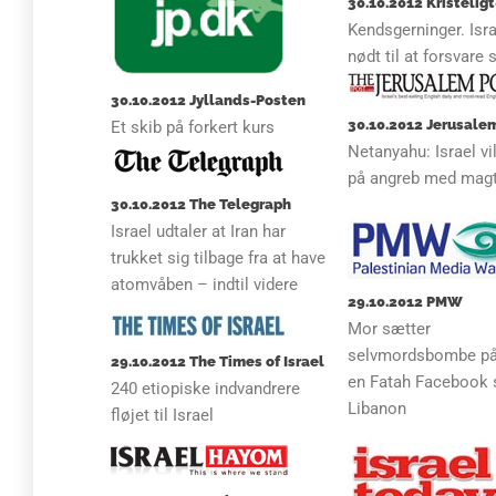
30.10.2012 Kristelig
Kendsgerninger. Isra
nødt til at forsvare 
30.10.2012 Jyllands-Posten
30.10.2012 Jerusale
Et skib på forkert kurs
Netanyahu: Israel vi
på angreb med mag
30.10.2012 The Telegraph
Israel udtaler at Iran har
trukket sig tilbage fra at have
atomvåben – indtil videre
29.10.2012 PMW
Mor sætter
selvmordsbombe på
29.10.2012 The Times of Israel
en Fatah Facebook s
240 etiopiske indvandrere
Libanon
fløjet til Israel