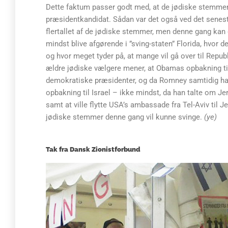
Dette faktum passer godt med, at de jødiske stemmer 
præsidentkandidat. Sådan var det også ved det senes
flertallet af de jødiske stemmer, men denne gang kan 
mindst blive afgørende i ”sving-staten” Florida, hvor d
og hvor meget tyder på, at mange vil gå over til Rep
ældre jødiske vælgere mener, at Obamas opbakning til 
demokratiske præsidenter, og da Romney samtidig ha
opbakning til Israel – ikke mindst, da han talte om 
samt at ville flytte USA’s ambassade fra Tel-Aviv til 
jødiske stemmer denne gang vil kunne svinge.
(ye)
Tak fra Dansk Zionistforbund