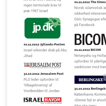
01.11.2012 The times 
ingen territoriale krav til
Norsk islamistisk a
præ-1967 Israel
sikkerhed intensive
Oslo Synagogue efte
på Facebook
01.11.2012 Jyllands-Posten
Israel erkender drab på Abu
01.11.2012 BICOM
Netanyahu og Holla
Jihad
opfordrer til yderlig
sanktioner mod Ira
31.10.2012 Jerusalem Post
PLO leder opfordrer til
’tilbagelevering’ af
31.10.2012 Berlingsk
Vestbredden til Jordan
Københavns Komm
»Denne fejl er alvor
ikke ske igen«