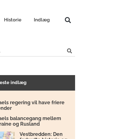
Historie
Indlæg
este indlæg
aels regering vil have friere
nder
raels balancegang mellem
raine og Rusland
Vestbredden: Den