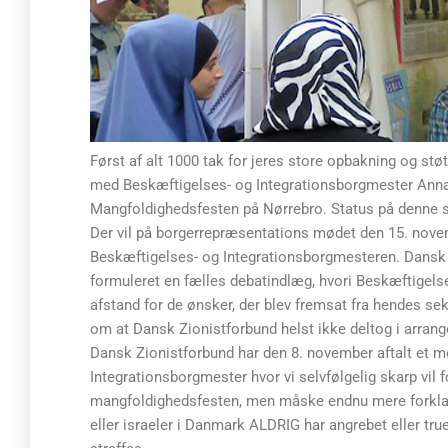
Først af alt 1000 tak for jeres store opbakning og stø
med Beskæftigelses- og Integrationsborgmester Anna M
Mangfoldighedsfesten på Nørrebro. Status på denne s
Der vil på borgerrepræsentations mødet den 15. novem
Beskæftigelses- og Integrationsborgmesteren. Dansk 
formuleret en fælles debatindlæg, hvori Beskæftigels
afstand for de ønsker, der blev fremsat fra hendes sek
om at Dansk Zionistforbund helst ikke deltog i arran
Dansk Zionistforbund har den 8. november aftalt et 
Integrationsborgmester hvor vi selvfølgelig skarp vil
mangfoldighedsfesten, men måske endnu mere forklar
eller israeler i Danmark ALDRIG har angrebet eller true