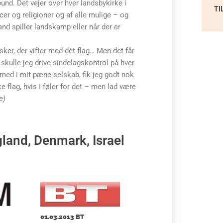
nd. Det vejer over hver landsbykirke i
TI
acer og religioner og af alle mulige – og
nd spiller landskamp eller når der er
er, der vifter med dét flag… Men det får
 skulle jeg drive sindelagskontrol på hver
ar med i mit pæne selskab, fik jeg godt nok
ke flag, hvis I føler for det – men lad være
e)
land, Denmark, Israel
01.03.2013 BT