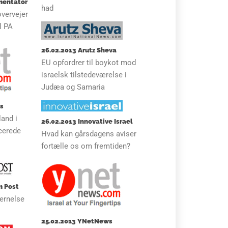
mentator
had
vervejer
l PA
26.02.2013 Arutz Sheva
EU opfordrer til boykot mod
israelsk tilstedeværelse i
Judæa og Samaria
s
land i
26.02.2013 Innovative Israel
cerede
Hvad kan gårsdagens aviser
fortælle os om fremtiden?
m Post
jernelse
25.02.2013 YNetNews