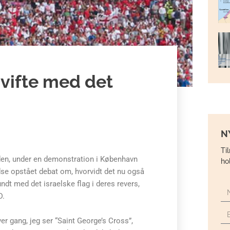
vifte med det
N
Ti
eden, under en demonstration i København
ho
redse opstået debat om, hvorvidt det nu også
ndt med det israelske flag i deres revers,
D.
ver gang, jeg ser “Saint George’s Cross”,