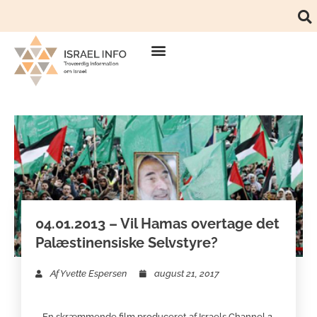
04.01.2013 – Vil Hamas overtage det
Palæstinensiske Selvstyre?
Af
Yvette Espersen
august 21, 2017
En skræmmende film produceret af Israels Channel 2