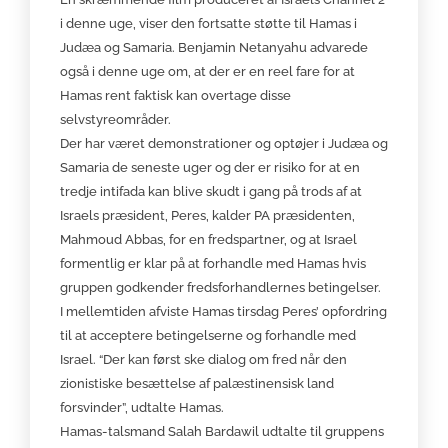
i denne uge, viser den fortsatte støtte til Hamas i
Judæa og Samaria. Benjamin Netanyahu advarede
også i denne uge om, at der er en reel fare for at
Hamas rent faktisk kan overtage disse
selvstyreområder.
Der har været demonstrationer og optøjer i Judæa og
Samaria de seneste uger og der er risiko for at en
tredje intifada kan blive skudt i gang på trods af at
Israels præsident, Peres, kalder PA præsidenten,
Mahmoud Abbas, for en fredspartner, og at Israel
formentlig er klar på at forhandle med Hamas hvis
gruppen godkender fredsforhandlernes betingelser.
I mellemtiden afviste Hamas tirsdag Peres’ opfordring
til at acceptere betingelserne og forhandle med
Israel. “Der kan først ske dialog om fred når den
zionistiske besættelse af palæstinensisk land
forsvinder”, udtalte Hamas.
Hamas-talsmand Salah Bardawil udtalte til gruppens