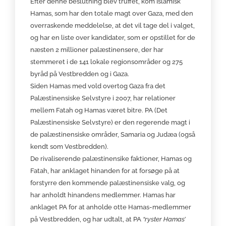
Efter denne beslutning blev truffet, kom Islamisk
Hamas, som har den totale magt over Gaza, med den
overraskende meddelelse, at det vil tage del i valget,
og har en liste over kandidater, som er opstillet for de
næsten 2 millioner palæstinensere, der har
stemmeret i de 141 lokale regionsområder og 275
byråd på Vestbredden og i Gaza.
Siden Hamas med vold overtog Gaza fra det
Palæstinensiske Selvstyre i 2007, har relationer
mellem Fatah og Hamas været bitre. PA (Det
Palæstinensiske Selvstyre) er den regerende magt i
de palæstinensiske områder, Samaria og Judæa (også
kendt som Vestbredden).
De rivaliserende palæstinensike faktioner, Hamas og
Fatah, har anklaget hinanden for at forsøge på at
forstyrre den kommende palæstinensiske valg, og
har anholdt hinandens medlemmer. Hamas har
anklaget PA for at anholde otte Hamas-medlemmer
på Vestbredden, og har udtalt, at PA
“ryster Hamas’