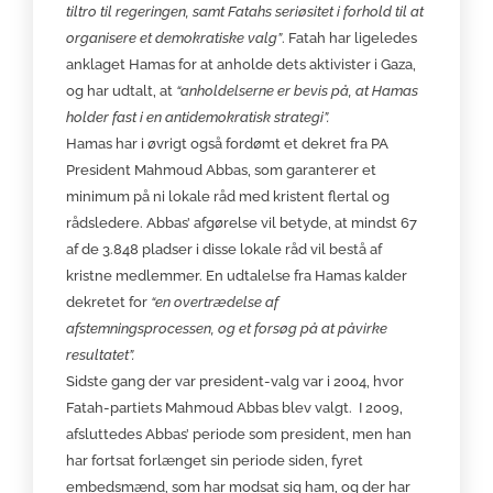
tiltro til regeringen, samt Fatahs seriøsitet i forhold til at
organisere et demokratiske valg”
. Fatah har ligeledes
anklaget Hamas for at anholde dets aktivister i Gaza,
og har udtalt, at
“anholdelserne er bevis på, at Hamas
holder fast i en antidemokratisk strategi”.
Hamas har i øvrigt også fordømt et dekret fra PA
President Mahmoud Abbas, som garanterer et
minimum på ni lokale råd med kristent flertal og
rådsledere. Abbas’ afgørelse vil betyde, at mindst 67
af de 3.848 pladser i disse lokale råd vil bestå af
kristne medlemmer. En udtalelse fra Hamas kalder
dekretet for
“en overtrædelse af
afstemningsprocessen, og et forsøg på at påvirke
resultatet”.
Sidste gang der var president-valg var i 2004, hvor
Fatah-partiets Mahmoud Abbas blev valgt. I 2009,
afsluttedes Abbas’ periode som president, men han
har fortsat forlænget sin periode siden, fyret
embedsmænd, som har modsat sig ham, og der har