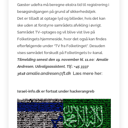
Gæster udefra må beregne ekstra tid til registrering i
besøgsindgangen på grund af sikkerhedstjek.
Det er tilladt at optage lyd og billeder, hvis det kan
ske uden at forstyrre samrådets afvikling i øvrigt.
Samrådet TV-optages og vil blive vist live på
Folketingets hjemmeside, hvor det også kan findes
efterfølgende under “TV fra Folketinget”. Desuden
vises samrådet forskudt på Folketingets tv-kanal.
Tilmelding senest den 19. november kl. 11.00: Amalie
Andresen, Udvalgsassistent, Tlf.: +45 3337
amalie.andresen@ft.dk
Læs mere her:
3618
Israel-info.dk er fortsat under hackerangreb