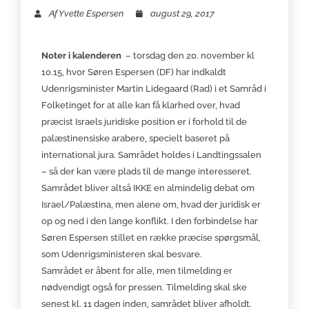
Af
Yvette Espersen
august 29, 2017
Noter i kalenderen
– torsdag den 20. november kl
10.15, hvor Søren Espersen (DF) har indkaldt
Udenrigsminister Martin Lidegaard (Rad) i et Samråd i
Folketinget for at alle kan få klarhed over, hvad
præcist Israels juridiske position er i forhold til de
palæstinensiske arabere, specielt baseret på
international jura. Samrådet holdes i Landtingssalen
– så der kan være plads til de mange interesseret.
Samrådet bliver altså IKKE en almindelig debat om
Israel/Palæstina, men alene om, hvad der juridisk er
op og ned i den lange konflikt. I den forbindelse har
Søren Espersen stillet en række præcise spørgsmål,
som Udenrigsministeren skal besvare.
Samrådet er åbent for alle, men tilmelding er
nødvendigt også for pressen. Tilmelding skal ske
senest kl. 11 dagen inden, samrådet bliver afholdt.