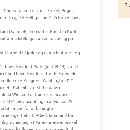
TI
 til Danmark med navnet “Folket, Bogen,
e folk og det Hellige Land” på Københavns
edier i Danmark, men det er kun Den Korte
evet om udstillingen og dens åbning på
i forhold til jøder og deres historie… og
 hovedkvarter i Paris (juni, 2014), været
landt ved hovedkvarteret for de Forenede
Amerikanske Kongres i Washington D.C.
dhuset i København. KD beskriver
rdi da Wiesenthal Centret ville åbne
i 2014, blev udstillingen aflyst, da 22
udstillingen for at benægte
mme siger Fathi El-Abed, talsmand for
ligt synes jeg, at Palæstinenserne skal
itisere udstillinger, som er godkendt til