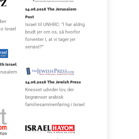
14.06.2016 The Jerusalem
Post
ber
Israel til UNHRC: “I har aldrig
o Israel
brudt jer om os, så hvorfor
forventer I, at vi tager jer
seriøst?”
th Israel
erusalem
14.06.2016 The Jewish Press
Knesset udvider lov, der
begrænser arabisk
familiesammenføring i Israel