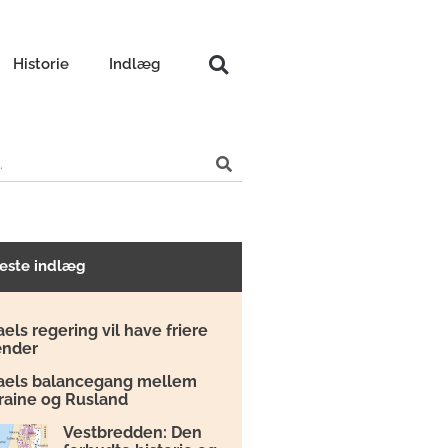
Historie
Indlæg
este indlæg
aels regering vil have friere
nder
raels balancegang mellem
raine og Rusland
Vestbredden: Den