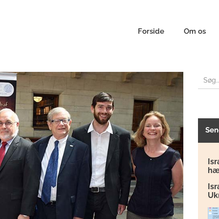
Forside
Om os
Sen
Isr
hæ
Is
Uk