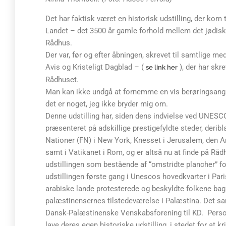
Det har faktisk været en historisk udstilling, der kom
Landet – det 3500 år gamle forhold mellem det jødisk
Rådhus.
Der var, før og efter åbningen, skrevet til samtlige m
Avis og Kristeligt Dagblad – (
), der har skr
se link her
Rådhuset.
Man kan ikke undgå at fornemme en vis berøringsangst 
det er noget, jeg ikke bryder mig om.
Denne udstilling har, siden dens indvielse ved UNESCOs
præsenteret på adskillige prestigefyldte steder, derib
Nationer (FN) i New York, Knesset i Jerusalem, den 
samt i Vatikanet i Rom, og er altså nu at finde på Rå
udstillingen som bestående af “omstridte plancher” fo
udstillingen første gang i Unescos hovedkvarter i Paris 
arabiske lande protesterede og beskyldte folkene bag 
palæstinensernes tilstedeværelse i Palæstina. Det sa
Dansk-Palæstinenske Venskabsforening til KD. Person
lave deres egen historiske udstilling, i stedet for at kr