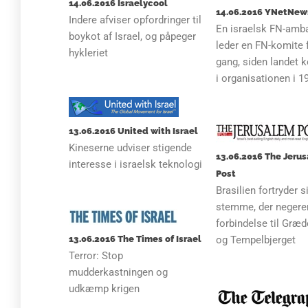
14.06.2016 Israelycool
14.06.2016 YNetNew
Indere afviser opfordringer til
En israelsk FN-amb
boykot af Israel, og påpeger
leder en FN-komite 
hykleriet
gang, siden landet
i organisationen i 1
13.06.2016 United with Israel
Kineserne udviser stigende
13.06.2016 The Jeru
interesse i israelsk teknologi
Post
Brasilien fortryder s
stemme, der negerer
forbindelse til Græ
13.06.2016 The Times of Israel
og Tempelbjerget
Terror: Stop
mudderkastningen og
udkæmp krigen