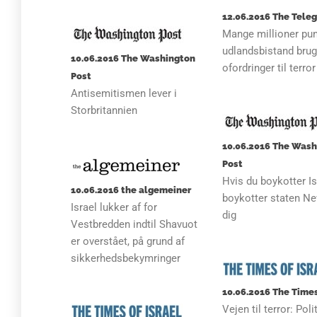
12.06.2016 The Tele
Mange millioner pu
udlandsbistand bru
10.06.2016 The Washington
ofordringer til terror
Post
Antisemitismen lever i
Storbritannien
10.06.2016 The Was
Post
Hvis du boykotter Is
10.06.2016 the algemeiner
boykotter staten N
Israel lukker af for
dig
Vestbredden indtil Shavuot
er overstået, på grund af
sikkerhedsbekymringer
10.06.2016 The Times
Vejen til terror: Polit