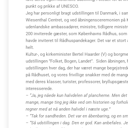
punkt og prikke af UNESCO.
Jeg har personligt bragt udstillingen til Danmark, 
Wiesenthal Centret, og ved åbningensceremonien på 
udenlandske ambassadører, ministre, tidligere minis
200 inviterede gæster, som Københavns Rådhus, som va
havde inviteret til Rådhuspandekager. Det var et sto
helt.
Kultur-, og kirkeminister Bertel Haarder (V) og borgm
udstillingen ”Folket, Bogen, Landet”. Siden åbningen,
udstillingen hver dag, der har været mange begejstre
på Rådhuset, og vores frivillige snakker med de mang
med deres klasser, turister, professorer, bryllupsgæst
interesserede.
– “Ja, jeg nåede kun halvdelen af plancherne. Men det t
mange, mange ting jeg ikke ved om historien og forhol
regner med at nå anden halvdel i næste uge.”
– “Tak for sandheden. Det var en åbenbaring, og en smu
– “Så udstillingen i dag. Den er god. Kan anbefales. J