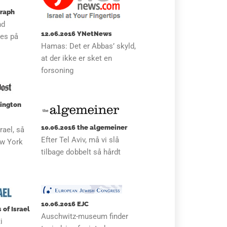
graph
nd
12.06.2016 YNetNews
ges på
Hamas: Det er Abbas’ skyld,
at der ikke er sket en
forsoning
hington
10.06.2016 the algemeiner
rael, så
Efter Tel Aviv, må vi slå
ew York
tilbage dobbelt så hårdt
10.06.2016 EJC
 of Israel
Auschwitz-museum finder
i