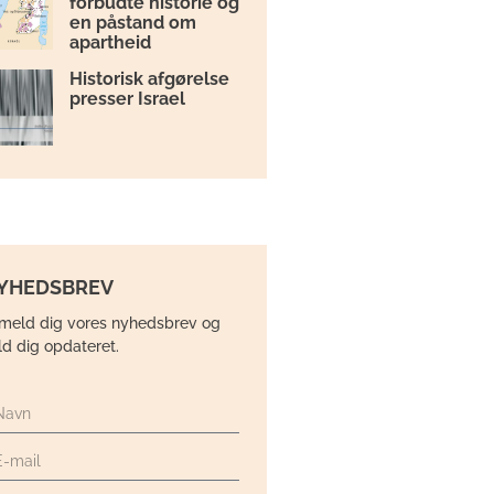
forbudte historie og
en påstand om
apartheid
Historisk afgørelse
presser Israel
YHEDSBREV
lmeld dig vores nyhedsbrev og
ld dig opdateret.