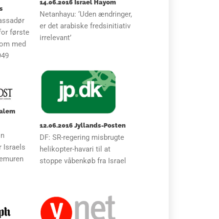
14.06.2016 Israel Hayom
s
Netanhayu: ‘Uden ændringer,
assadør
er det arabiske fredsinitiativ
for første
irrelevant’
 kom med
949
salem
12.06.2016 Jyllands-Posten
in
DF: SR-regering misbrugte
 Israels
helikopter-havari til at
demuren
stoppe våbenkøb fra Israel