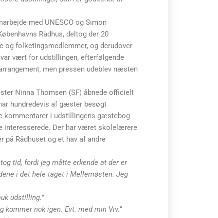
i samarbejde med UNESCO og Simon
Københavns Rådhus, deltog der 20
tre og folketingsmedlemmer, og derudover
r vært for udstillingen, efterfølgende
rt arrangement, men pressen udeblev næsten
ester Ninna Thomsen (SF) åbnede officielt
 har hundredevis af gæster besøgt
de kommentarer i udstillingens gæstebog
e interesserede. Der har været skolelærere
er på Rådhuset og et hav af andre
og tid, fordi jeg måtte erkende at der er
dene i det hele taget i Mellemøsten. Jeg
k udstilling.”
eg kommer nok igen. Evt. med min Viv.”