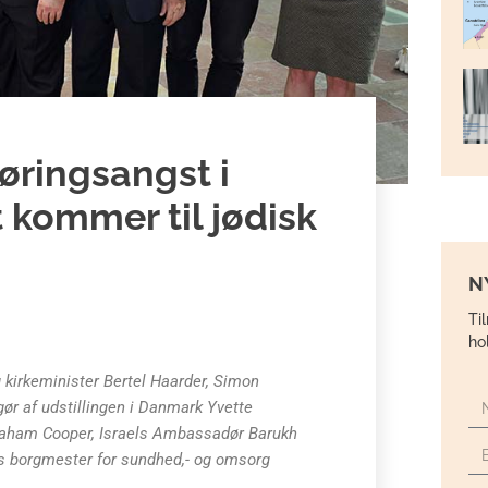
røringsangst i
 kommer til jødisk
N
Ti
ho
 kirkeminister Bertel Haarder, Simon
ør af udstillingen i Danmark Yvette
raham Cooper, Israels Ambassadør Barukh
s borgmester for sundhed,- og omsorg