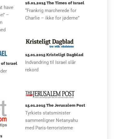
16.01.2015 The Times of Israel
at have
“Frankrig marcherede for
on” –
Charlie – ikke for jøderne”
om
hed
15.01.2015 Kristeligt Dagblad
Indvandring til Israel slår
of Israel
rekord
nder
15.01.2015 The Jerusalem Post
Tyrkiets statsminister
sammenligner Netanyahu
med Paris-terroristerne
ws