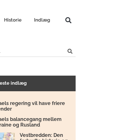
Historie
Indlæg
este indlæg
aels regering vil have friere
nder
raels balancegang mellem
raine og Rusland
Vestbredden: Den