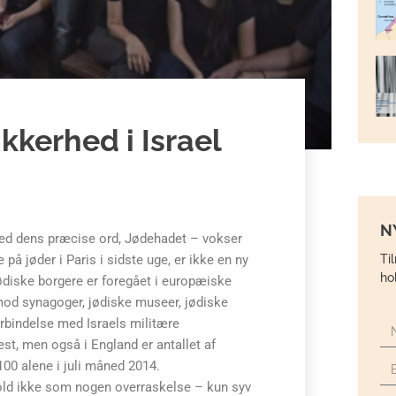
ikkerhed i Israel
N
ved dens præcise ord, Jødehadet – vokser
Ti
på jøder i Paris i sidste uge, er ikke en ny
ho
ødiske borgere er foregået i europæiske
 mod synagoger, jødiske museer, jødiske
forbindelse med Israels militære
est, men også i England er antallet af
00 alene i juli måned 2014.
ld ikke som nogen overraskelse – kun syv