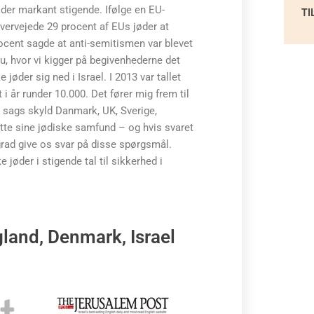
jøder markant stigende. Ifølge en EU-
TI
vervejede 29 procent af EUs jøder at
procent sagde at anti-semitismen var blevet
nu, hvor vi kigger på begivenhederne det
jøder sig ned i Israel. I 2013 var tallet
 i år runder 10.000. Det fører mig frem til
n sags skyld Danmark, UK, Sverige,
ytte sine jødiske samfund – og hvis svaret
øj grad give os svar på disse spørgsmål.
 jøder i stigende tal til sikkerhed i
land, Denmark, Israel