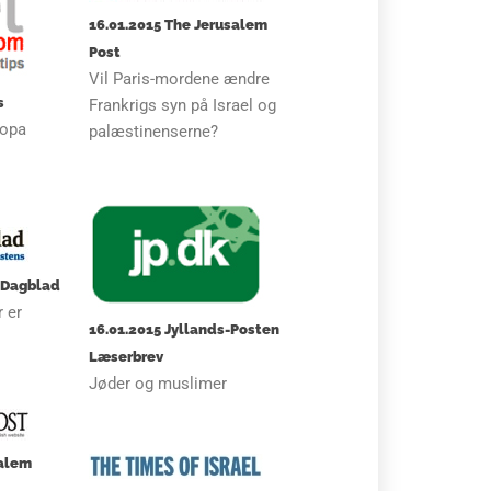
16.01.2015 The Jerusalem
Post
Vil Paris-mordene ændre
s
Frankrigs syn på Israel og
ropa
palæstinenserne?
t Dagblad
 er
16.01.2015 Jyllands-Posten
Læserbrev
Jøder og muslimer
salem