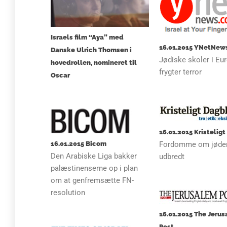
Israels film “Aya” med
16.01.2015 YNetNew
Danske Ulrich Thomsen i
Jødiske skoler i Eu
hovedrollen, nomineret til
frygter terror
Oscar
16.01.2015 Kristelig
Fordomme om jøder
16.01.2015 Bicom
Den Arabiske Liga bakker
udbredt
palæstinenserne op i plan
om at genfremsætte FN-
resolution
16.01.2015 The Jeru
Post