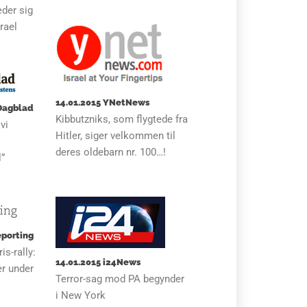
der sig
srael
14.01.2015 YNetNews
 Dagblad
Kibbutzniks, som flygtede fra
vi
Hitler, siger velkommen til
deres oldebarn nr. 100…!
l”
eporting
is-rally:
14.01.2015 i24News
er under
Terror-sag mod PA begynder
i New York