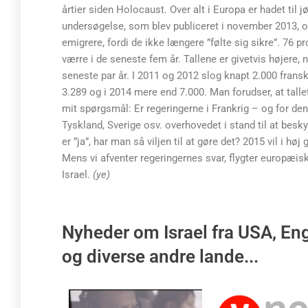
årtier siden Holocaust. Over alt i Europa er hadet til 
undersøgelse, som blev publiceret i november 2013, o
emigrere, fordi de ikke længere ”følte sig sikre”. 76 
værre i de seneste fem år. Tallene er givetvis højere, 
seneste par år. I 2011 og 2012 slog knapt 2.000 franske 
3.289 og i 2014 mere end 7.000. Man forudser, at tallet
mit spørgsmål: Er regeringerne i Frankrig – og for de
Tyskland, Sverige osv. overhovedet i stand til at besk
er ”ja”, har man så viljen til at gøre det? 2015 vil i h
Mens vi afventer regeringernes svar, flygter europæiske
Israel.
(ye)
Nyheder om Israel fra USA, Eng
og diverse andre lande...