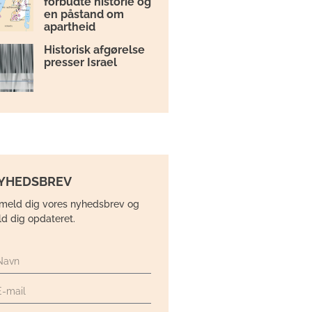
forbudte historie og
en påstand om
apartheid
Historisk afgørelse
presser Israel
YHEDSBREV
lmeld dig vores nyhedsbrev og
ld dig opdateret.