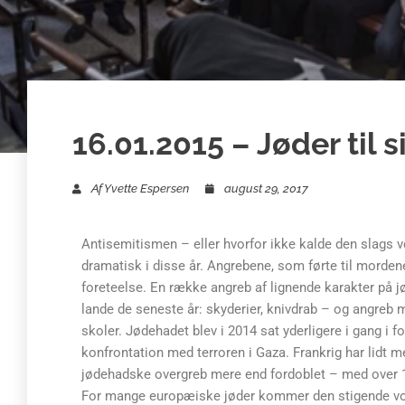
16.01.2015 – Jøder til s
Af
Yvette Espersen
august 29, 2017
Antisemitismen – eller hvorfor ikke kalde den slags 
dramatisk i disse år. Angrebene, som førte til mordene 
foreteelse. En række angreb af lignende karakter på j
lande de seneste år: skyderier, knivdrab – og angreb
skoler. Jødehadet blev i 2014 sat yderligere i gang i 
konfrontation med terroren i Gaza. Frankrig har lidt m
jødehadske overgreb mere end fordoblet – med over 1
For mange europæiske jøder kommer den stigende vo