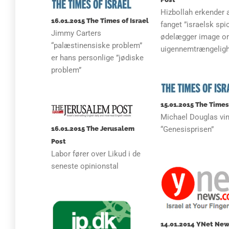
Hizbollah erkender 
16.01.2015 The Times of Israel
fanget ”israelsk spi
Jimmy Carters
ødelægger image 
“palæstinensiske problem”
uigennemtrængelig
er hans personlige ”jødiske
problem”
15.01.2015 The Times 
Michael Douglas vi
16.01.2015 The Jerusalem
“Genesisprisen”
Post
Labor fører over Likud i de
seneste opinionstal
14.01.2014 YNet Ne