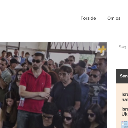
Forside
Om os
Sen
Isr
hæ
Is
Uk