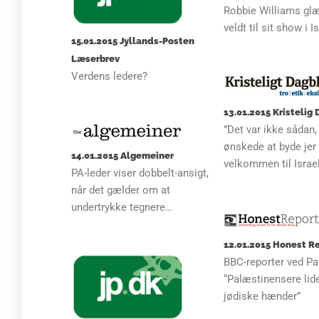
Robbie Williams glæ
veldt til sit show i I
15.01.2015 Jyllands-Posten
Læserbrev
Verdens ledere?
13.01.2015 Kristelig
”Det var ikke sådan, 
ønskede at byde jer
14.01.2015 Algemeiner
velkommen til Israe
PA-leder viser dobbelt-ansigt,
når det gælder om at
undertrykke tegnere…
12.01.2015 Honest R
BBC-reporter ved Par
“Palæstinensere lid
jødiske hænder”