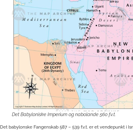
Det Babyloniske Imperium og nabolande 560 f.v.t.
Det babylonske Fangenskab 587 – 539 f.v.t. er et vendepunkt i Isra