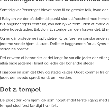
Samtidig var Perserriget blevet nabo til de græske folk, hvad der
I Babylon var der på dette tidspunkt stor utilfredshed med herske
f.v.t. angriber rigets centrum, kan han rykke frem uden at møde 
selve hovedstaden, Babylon. Et storrige var igen forsvundet. Et ny
Og nu går profetierne i opfyldelse. Kyros fører en ganske anden 
jøderne vende hjem til Israel. Dette er baggrunden for, at Kyros
særdeles positivt.
Det er værd at bemærke, at det langt fra var alle jøder, der efter 5
altså både jøderne i Israel og jøder, der bor andre steder.
I diaspora´en som det blev og stadig kaldes. Ordet kommer fra g
jøder, der levede spredt rundt om i verden.
Det 2. tempel
De jøder, der kom hjem, gik som noget af det første i gang med a
tempel stod først færdigt i 515 f.v.t..