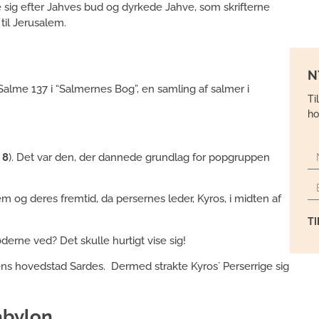
e sig efter Jahves bud og dyrkede Jahve, som skrifterne
til Jerusalem.
N
r (Salme 137 i “Salmernes Bog”, en samling af salmer i
Ti
ho
 8
). Det var den, der dannede grundlag for popgruppen
em og deres fremtid, da persernes leder, Kyros, i midten af
T
erne ved? Det skulle hurtigt vise sig!
diens hovedstad Sardes. Dermed strakte Kyros´ Perserrige sig
abylon