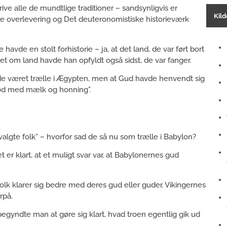
rive alle de mundtlige traditioner – sandsynligvis er
Kild
e overlevering og Det deuteronomistiske historieværk
 havde en stolt forhistorie – ja, at det land, de var ført bort
et om land havde han opfyldt også sidst, de var fanger.
de været trælle i Ægypten, men at Gud havde henvendt sig
flød med mælk og honning”.
udvalgte folk” – hvorfor sad de så nu som trælle i Babylon?
er klart, at et muligt svar var, at Babylonernes gud
e folk klarer sig bedre med deres gud eller guder. Vikingernes
rpå.
begyndte man at gøre sig klart, hvad troen egentlig gik ud