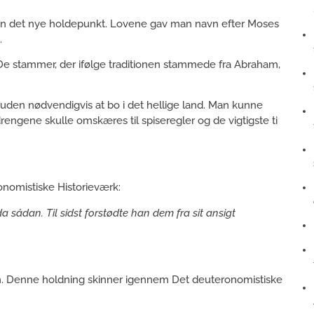
 man det nye holdepunkt. Lovene gav man navn efter Moses
.
. De stammer, der ifølge traditionen stammede fra Abraham,
k uden nødvendigvis at bo i det hellige land. Man kunne
rengene skulle omskæres til spiseregler og de vigtigste ti
ronomistiske Historieværk:
a sådan. Til sidst forstødte han dem fra sit ansigt
am. Denne holdning skinner igennem Det deuteronomistiske