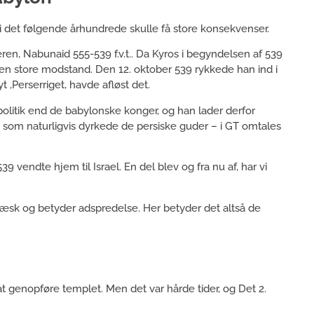
 i det følgende århundrede skulle få store konsekvenser.
ren, Nabunaid 555-539 f.v.t.. Da Kyros i begyndelsen af 539
den store modstand. Den 12. oktober 539 rykkede han ind i
t ,Perserriget, havde afløst det.
politik end de babylonske konger, og han lader derfor
 – som naturligvis dyrkede de persiske guder – i GT omtales
39 vendte hjem til Israel. En del blev og fra nu af, har vi
ræsk og betyder adspredelse. Her betyder det altså de
t genopføre templet. Men det var hårde tider, og Det 2.