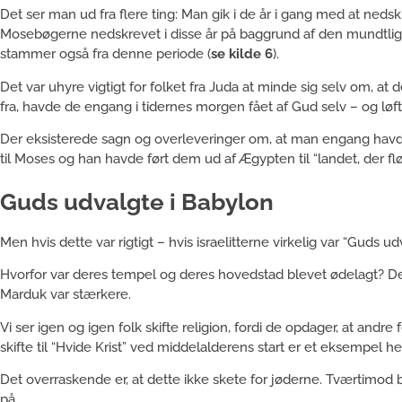
Det ser man ud fra flere ting: Man gik i de år i gang med at nedsk
Mosebøgerne nedskrevet i disse år på baggrund af den mundtlig
stammer også fra denne periode (
se kilde 6
).
Det var uhyre vigtigt for folket fra Juda at minde sig selv om, at de
fra, havde de engang i tidernes morgen fået af Gud selv – og løft
Der eksisterede sagn og overleveringer om, at man engang hav
til Moses og han havde ført dem ud af Ægypten til “landet, der 
Guds udvalgte i Babylon
Men hvis dette var rigtigt – hvis israelitterne virkelig var “Guds 
Hvorfor var deres tempel og deres hovedstad blevet ødelagt? Det 
Marduk var stærkere.
Vi ser igen og igen folk skifte religion, fordi de opdager, at andr
skifte til “Hvide Krist” ved middelalderens start er et eksempel he
Det overraskende er, at dette ikke skete for jøderne. Tværtimod 
på.