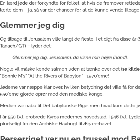
En lærd jøde der forkyndte for folket, at hvis de fremover retted
lærte dem – ja, så var der chancer for, at de kunne vende tilbage 
Glemmer jeg dig
Og tilbage til Jerusalem ville langt de fleste. I et digt fra disse å
Tanach/GT) – lyder det:
Glemmer jeg dig, Jerusalem, da visne min højre (hånd).
Nogle vil måske kende salmen uden at tænke over det (
se kilde
“Bonnie M´s” “At the Rivers of Babylon” i 1970´erne!
Jøderne var næppe klar over, hvilken betydning det ville få for d
550´erne gjorde oprør mod den mediske konge.
Medien var nabo til Det babylonske Rige, men hvad kom dette jød
I år 550 f.v.t. erobrede Kyros medernes hovedstad. I 546 f.v.t. Ly
pludseligt fra den Arabiske Havbugt til Ægæerhavet.
Perserriget var nu en trussel mod B