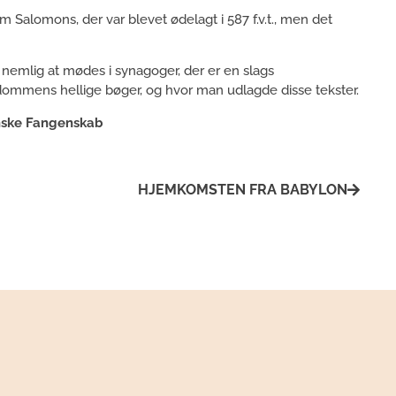
m Salomons, der var blevet ødelagt i 587 f.v.t., men det
 nemlig at mødes i synagoger, der er en slags
edommens hellige bøger, og hvor man udlagde disse tekster.
nske Fangenskab
HJEMKOMSTEN FRA BABYLON