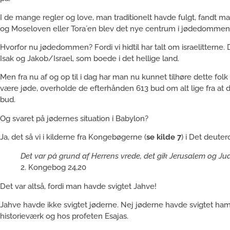
I de mange regler og love, man traditionelt havde fulgt, fandt
og Moseloven eller Tora´en blev det nye centrum i jødedommen
Hvorfor nu jødedommen? Fordi vi hidtil har talt om israelitterne
Isak og Jakob/Israel, som boede i det hellige land.
Men fra nu af og op til i dag har man nu kunnet tilhøre dette fol
være jøde, overholde de efterhånden 613 bud om alt lige fra at d
bud.
Og svaret på jødernes situation i Babylon?
Ja, det så vi i kilderne fra Kongebøgerne (
se kilde 7
) i Det deute
Det var på grund af Herrens vrede, det gik Jerusalem og Jud
2. Kongebog 24,20
Det var altså, fordi man havde svigtet Jahve!
Jahve havde ikke svigtet jøderne. Nej jøderne havde svigtet h
historieværk og hos profeten Esajas.